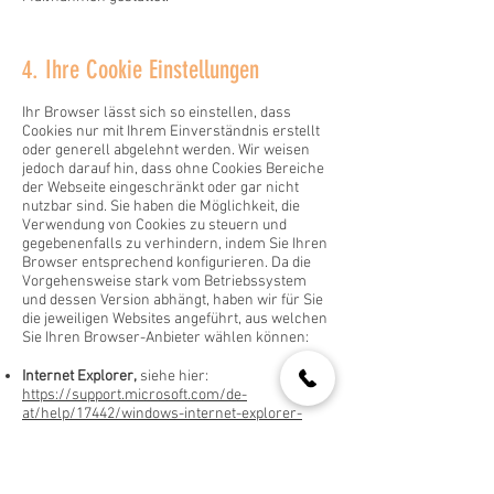
4. Ihre Cookie Einstellungen
Ihr Browser lässt sich so einstellen, dass
Cookies nur mit Ihrem Einverständnis erstellt
oder generell abgelehnt werden. Wir weisen
jedoch darauf hin, dass ohne Cookies Bereiche
der Webseite eingeschränkt oder gar nicht
nutzbar sind. Sie haben die Möglichkeit, die
Verwendung von Cookies zu steuern und
gegebenenfalls zu verhindern, indem Sie Ihren
Browser entsprechend konfigurieren. Da die
Vorgehensweise stark vom Betriebssystem
und dessen Version abhängt, haben wir für Sie
die jeweiligen Websites angeführt, aus welchen
Sie Ihren Browser-Anbieter wählen können:
Internet Explorer,
siehe hier:
https://support.microsoft.com/de-
at/help/17442/windows-internet-explorer-
delete-manage-cookies
Firefox, siehe hier:
https://support.mozilla.org/de/kb/cookies-
loeschen-daten-von-websites-entfernen